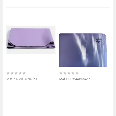
0
0
Mat de Viaje de PU
Mat PU Combinado
out
out
of
of
5
5