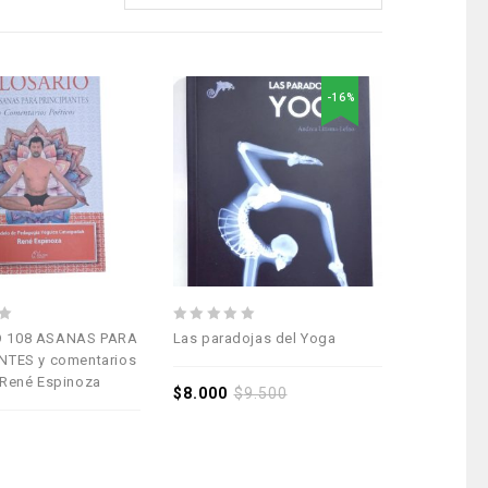
-16%
Añadir a la
Añadir a la
lista de deseos
lista de deseos
0
 108 ASANAS PARA
Las paradojas del Yoga
out
NTES y comentarios
of
 René Espinoza
5
$
8.000
$
9.500