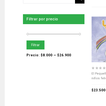
Filtrar por precio
Filtrar
Precio:
$8.000
—
$26.900
0
El Pequeñ
out
niños fel
of
5
$
23.500