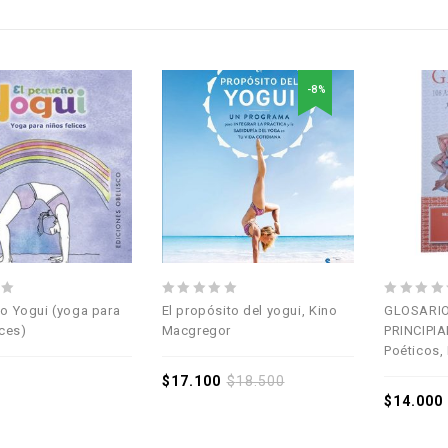
-8%
Añadir a la
Añadir a la
lista de deseos
lista de deseos
0
0
o Yogui (yoga para
El propósito del yogui, Kino
GLOSARIO
out
out
ices)
Macgregor
PRINCIPIA
of
of
Poéticos,
5
5
$
17.100
$
18.500
$
14.000