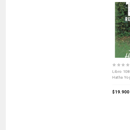
0
Libro 108
out
Hatha Yo
of
5
$
19.900