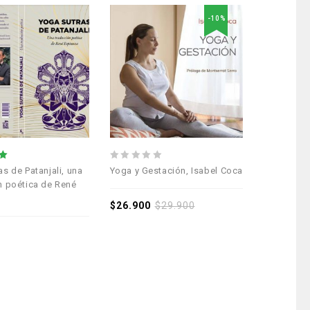
-10%
Añadir a la
Añadir a la
lista de deseos
lista de deseos
0
s de Patanjali, una
Yoga y Gestación, Isabel Coca
out
n poética de René
of
5
$
26.900
$
29.900