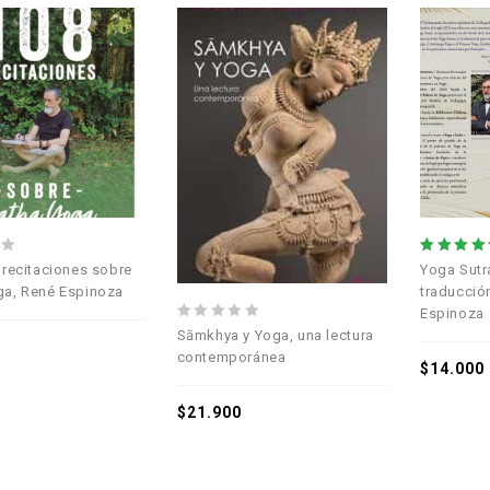
Añadir a la
Añadir a la
lista de deseos
lista de deseos
5.00
 recitaciones sobre
Yoga Sutra
out of 5
ga, René Espinoza
traducció
Espinoza
0
Sāmkhya y Yoga, una lectura
out
contemporánea
$
14.000
of
5
$
21.900