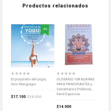
Productos relacionados
-8%
0
0
5.00
El propósito del yogui,
GLOSARIO 108 ASANAS
Yoga 
out
out
out 
Kino Macgregor
PARA PRINCIPIANTES y
una t
of
of
comentarios Poéticos,
René
5
5
René Espinoza
$
17.100
$
18.500
$
14.
$
14.000