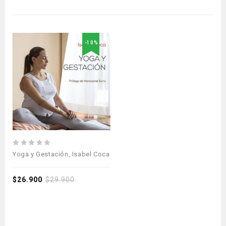
-10%
0
Yoga y Gestación, Isabel Coca
out
of
5
$
26.900
$
29.900