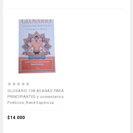
0
GLOSARIO 108 ASANAS PARA
out
PRINCIPIANTES y comentarios
of
Poéticos, René Espinoza
5
$
14.000