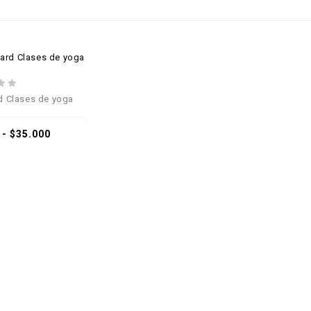
Añadir a la
lista de deseos
rd Clases de yoga
-
$
35.000