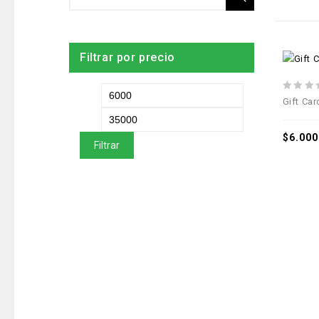
Filtrar por precio
0
Gift Ca
out
of
5
$
6.000
Filtrar