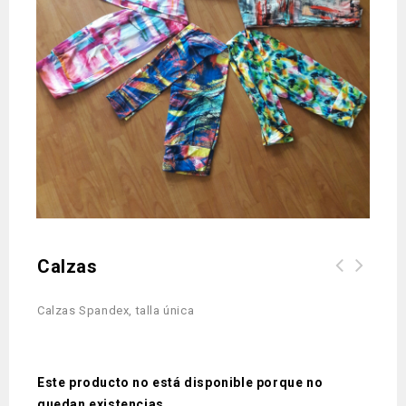
Calzas
Yamas y Niyamas, la ética del yoga,
Calzas Spandex, talla única
Deborah Adele
Este producto no está disponible porque no
quedan existencias.