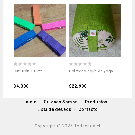
0
0
0
Cinturón 1.8 mt
Bolster o cojín de yoga
Cintu
out
out
out
of
of
of
5
$
4.000
5
$
22.900
5
$
7.9
Inicio
Quienes Somos
Productos
Lista de deseos
Contacto
Copyright © 2026 Todoyoga.cl