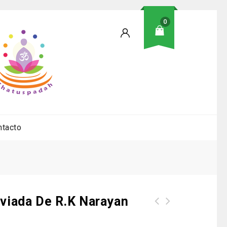
0
ntacto
eviada De R.K Narayan