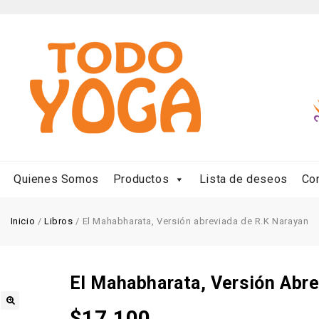
Quienes Somos
Productos
Lista de deseos
Co
Inicio
/
Libros
/
El Mahabharata, Versión abreviada de R.K Narayan
El Mahabharata, Versión Abr
$
17.100