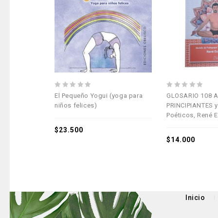
Añadir a la
lista de deseos
0
0
El Pequeño Yogui (yoga para
GLOSARIO 108 
out
out
niños felices)
PRINCIPIANTES y
of
of
Poéticos, René 
5
5
$
23.500
$
14.000
Inicio