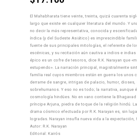
El Mahabharata tiene veinte, treinta, quizá cuarenta s
largo que existe en cualquier literatura del mundo. Y un
no decir la más representativa, conocida y escenificad
índica (y del Sudeste Asiático) es imprescindible famil
fuente de sus principales mitologías, el referente de lo
escénicas, y su recitación aún cautiva a indios e indi
épico es un cofre de tesoros, dice R.K. Narayan que «m
estupendo». La narración principal, magistralmente sint
familia real cuyos miembros están en guerra los unos c
derrame de sangre, intrigas de palacio, humor, dioses,
sobrehumanos. Y eso no es todo; la narrativa, aunque épi
cosmología hindúes. No en vano contiene la Bhagavad Git
príncipe Arjuna, piedra de toque de la religión hindú.
drama cósmico efectuada por R.K. Narayan es, sin luga
logradas. Narayan insufla nueva vida a la expectación,
Autor: R.K. Narayan
Editorial: Kairós