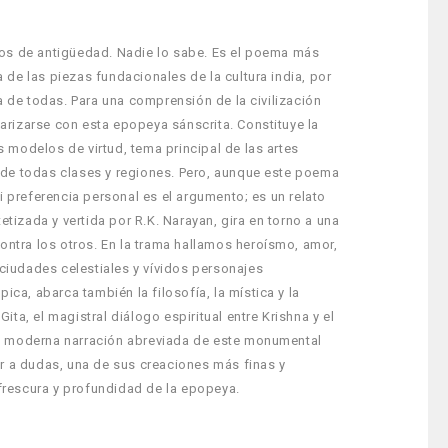
iglos de antigüedad. Nadie lo sabe. Es el poema más
a de las piezas fundacionales de la cultura india, por
a de todas. Para una comprensión de la civilización
iarizarse con esta epopeya sánscrita. Constituye la
s modelos de virtud, tema principal de las artes
as de todas clases y regiones. Pero, aunque este poema
i preferencia personal es el argumento; es un relato
etizada y vertida por R.K. Narayan, gira en torno a una
ontra los otros. En la trama hallamos heroísmo, amor,
 ciudades celestiales y vívidos personajes
ca, abarca también la filosofía, la mística y la
a, el magistral diálogo espiritual entre Krishna y el
 La moderna narración abreviada de este monumental
r a dudas, una de sus creaciones más finas y
 frescura y profundidad de la epopeya.