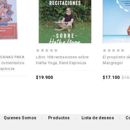
Añadir a la
Añadir a la
lista de deseos
lista de deseos
0
0
ASANAS PARA
Libro 108 recitaciones sobre
El propósito d
out
out
 comentarios
Hatha Yoga, René Espinoza
Macgregor
of
of
Espinoza
5
5
$
19.900
$
17.100
$
18
Quienes Somos
Productos
Lista de deseos
C