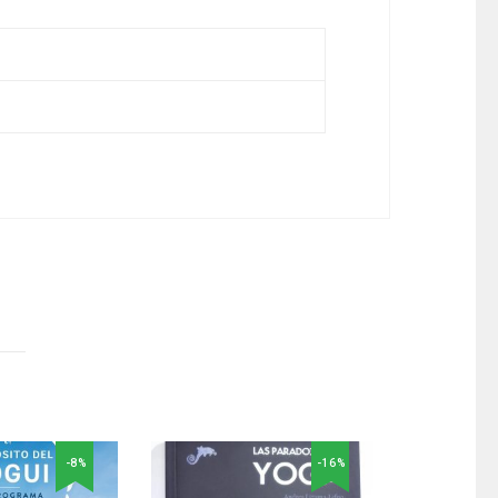
-8%
-16%