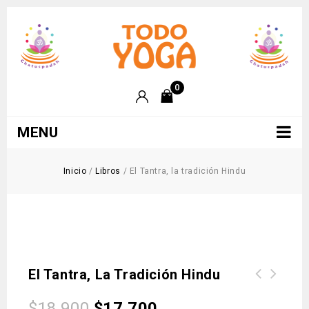
0
MENU
Inicio
/
Libros
/
El Tantra, la tradición Hindu
El Tantra, La Tradición Hindu
Luz sobre el Yoga: Yoga Dipika B.K.S
$
18.900
$
17.700
Iyengar