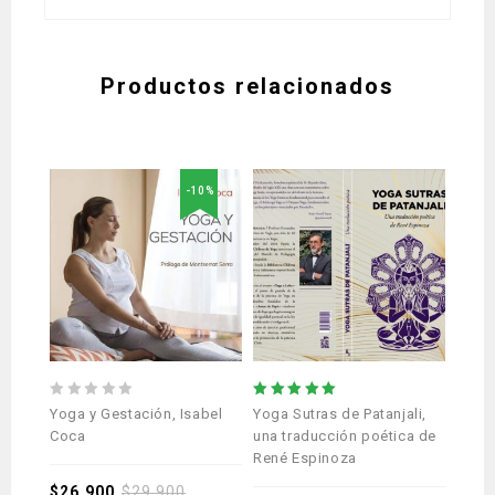
Productos relacionados
-10%
0
5.00
0
Yoga y Gestación, Isabel
Yoga Sutras de Patanjali,
El pr
out
out of 5
out
Coca
una traducción poética de
Kino
of
of
René Espinoza
5
5
$
26.900
$
29.900
$
17.