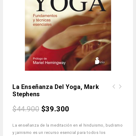
La Enseñanza Del Yoga, Mark
Stephens
Asthanga Yoga, la práctica del yoga
según el método de Sri Pattabhi Jois
$
44.900
$
39.300
La enseñanza de la meditación en el hinduismo, budismo
y jainismo es un recurso esencial para todos los