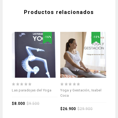
Productos relacionados
-16%
-10%
0
0
5.00
Las paradojas del Yoga
Yoga y Gestación, Isabel
Yoga 
out
out
out 
Coca
una t
of
of
René
5
$
8.000
$
9.500
5
$
26.900
$
29.900
$
14.